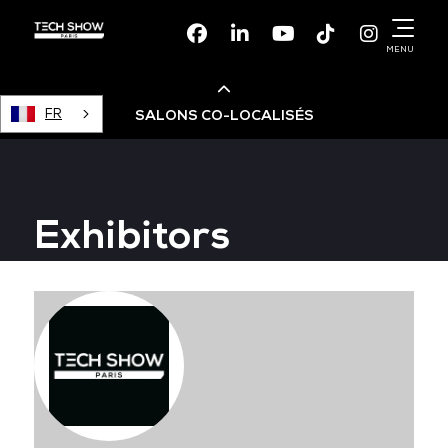
Facebook
Linkedin
Youtube
TikTok
Instagr
MENU
FR
SALONS CO-LOCALISÉS
Cloud & AI Infrastructure
Exhibitors
Devops Live
Cloud & Cyber Security
Data & AI Leaders Summit
Data Centre World