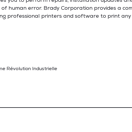
les you to perform repairs, installation updates an
 of human error. Brady Corporation provides a comp
 professional printers and software to print any la
me Révolution Industrielle