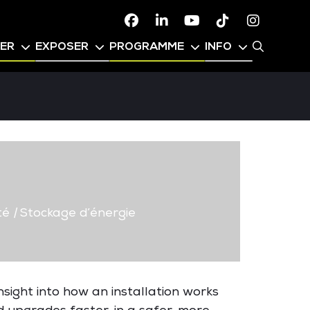
Facebook
Linkedin
Youtube
TikTok
Instagr
PER
EXPOSER
PROGRAMME
INFO
té
|
Stockage d’énergie
nsight into how an installation works