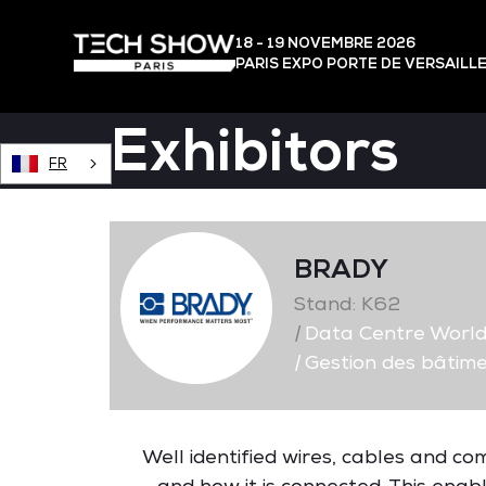
18 - 19 NOVEMBRE 2026
PARIS EXPO PORTE DE VERSAILL
Exhibitors
FR
BRADY
Stand: K62
|
Data Centre Worl
|
Gestion des bâtimen
Well identified wires, cables and co