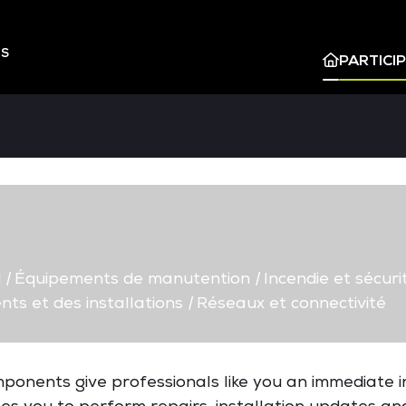
ES
PARTICI
d
|
Équipements de manutention
|
Incendie et sécuri
ts et des installations
|
Réseaux et connectivité
mponents give professionals like you an immediate i