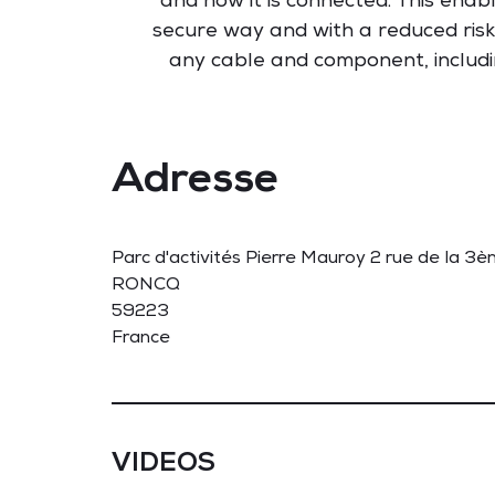
and how it is connected. This enab
secure way and with a reduced risk
any cable and component, including
Adresse
Parc d'activités Pierre Mauroy 2 rue de la 3è
RONCQ
59223
France
VIDEOS