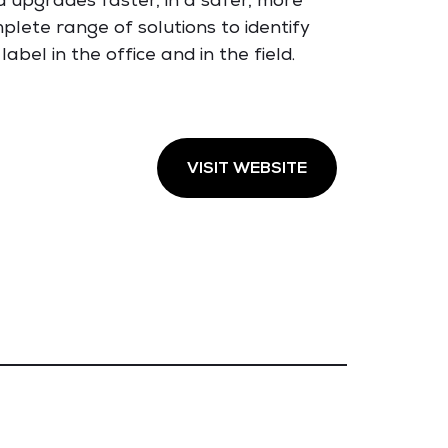
d upgrades faster, in a safer, more
lete range of solutions to identify
bel in the office and in the field.
VISIT WEBSITE