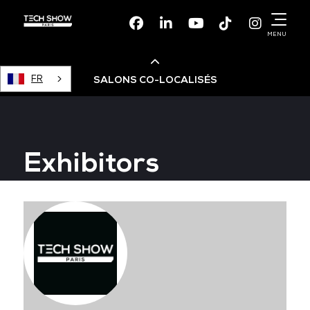
Facebook
Linkedin
Youtube
TikTok
Instagr
MENU
FR
SALONS CO-LOCALISÉS
Cloud & AI Infrastructure
Exhibitors
Devops Live
Cloud & Cyber Security
Data & AI Leaders Summit
Data Centre World