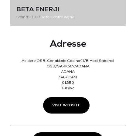
BETA ENERJI
Stand: L110
|
Data Centre World
Adresse
Acidere OSB, Canakkale Cad no:11/B Haci Sabanci
OSB/SARICAN/ADANA
ADANA
SARICAM
01250
Türkiye
VISIT WEBSITE