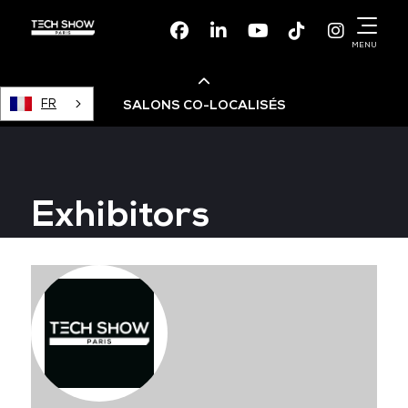
Facebook
Linkedin
Youtube
TikTok
Instagr
MENU
FR
SALONS CO-LOCALISÉS
Cloud & AI Infrastructure
Exhibitors
Devops Live
Cloud & Cyber Security
Data & AI Leaders Summit
Data Centre World