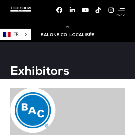
Facebook
Linkedin
Youtube
TikTok
Instagr
MENU
FR
SALONS CO-LOCALISÉS
Cloud & AI Infrastructure
Exhibitors
Devops Live
Cloud & Cyber Security
Data & AI Leaders Summit
Data Centre World