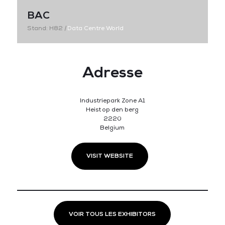
BAC
Stand: H82
|
Data Centre World
Adresse
Industriepark Zone A1
Heist op den berg
2220
Belgium
VISIT WEBSITE
VOIR TOUS LES EXHIBITORS