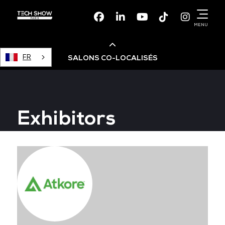
Facebook
Linkedin
Youtube
TikTok
Instagr
MENU
FR
SALONS CO-LOCALISÉS
Cloud & AI Infrastructure
Exhibitors
Devops Live
Cloud & Cyber Security
Data & AI Leaders Summit
Data Centre World