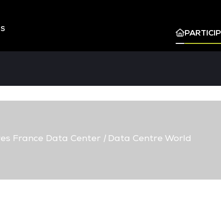
ES
PARTICI
s France Data Center
|
Data Centre World