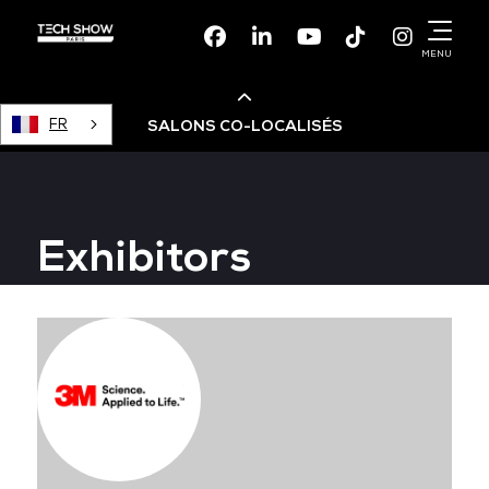
Facebook
Linkedin
Youtube
TikTok
Instagr
MENU
FR
SALONS CO-LOCALISÉS
Cloud & AI Infrastructure
Exhibitors
Devops Live
Cloud & Cyber Security
Data & AI Leaders Summit
Data Centre World