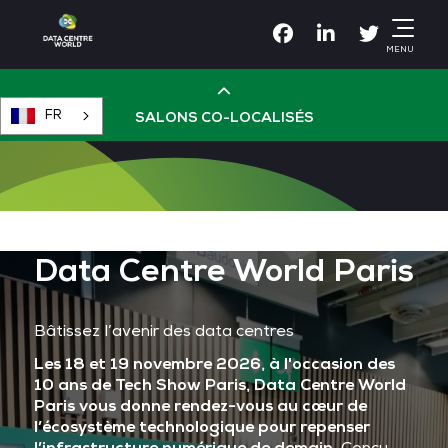
Facebook
Linkedin
Twitter
MENU
FR
SALONS CO-LOCALISÉS
Cloud & AI Infrastructure
Devops Live
Data Centre World Paris
Cloud & Cyber Security
Bâtissez l’avenir des data centres
Les 18 et 19 novembre 2026, à l'occasion des
Data & AI Leaders Summit
10 ans de Tech Show Paris, Data Centre World
Paris vous donne rendez-vous au cœur de
l’écosystème technologique pour repenser
Data Centre World