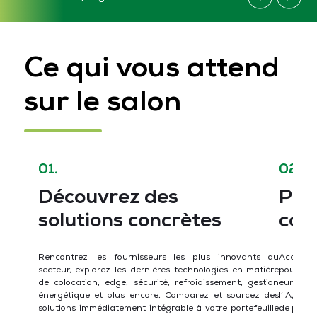
Ce qui vous attend
sur le salon
01.
02.
Découvrez des
Par
solutions concrètes
con
Rencontrez les fournisseurs les plus innovants du
Accédez 
secteur, explorez les dernières technologies en matière
pour vou
de colocation, edge, sécurité, refroidissement, gestion
européen
énergétique et plus encore. Comparez et sourcez des
l’IA, sé
solutions immédiatement intégrable à votre portefeuille
de projet