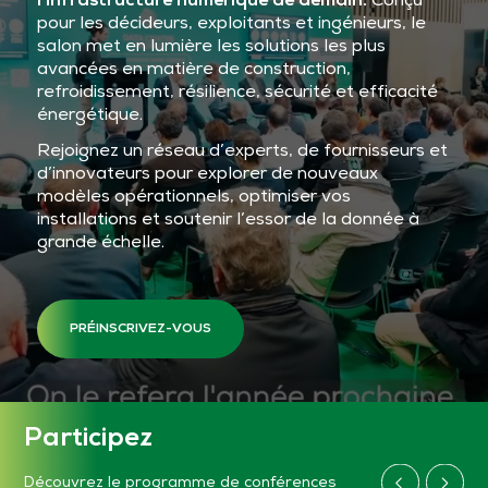
l’infrastructure numérique de demain.
Conçu
pour les décideurs, exploitants et ingénieurs, le
salon met en lumière les solutions les plus
avancées en matière de construction,
refroidissement, résilience, sécurité et efficacité
énergétique.
Rejoignez un réseau d’experts, de fournisseurs et
d’innovateurs pour explorer de nouveaux
modèles opérationnels, optimiser vos
installations et soutenir l’essor de la donnée à
grande échelle.
PRÉINSCRIVEZ-VOUS
Participez
Découvrez le programme de conférences