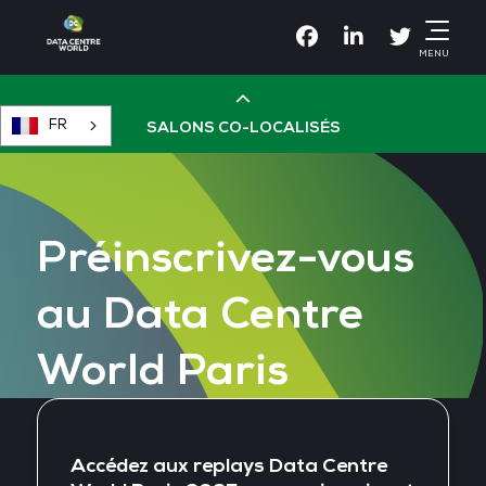
Facebook
Linkedin
Twitter
MENU
FR
SALONS CO-LOCALISÉS
Cloud & AI Infrastructure
Préinscrivez-vous
Devops Live
au Data Centre
Cloud & Cyber Security
World Paris
Data & AI Leaders Summit
Accédez aux replays Data Centre
Data Centre World