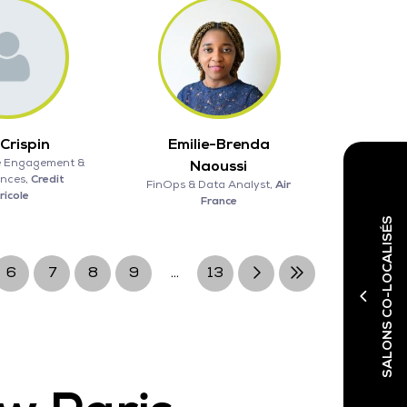
 Crispin
Emilie-Brenda
e Engagement &
Naoussi
nces,
Credit
FinOps & Data Analyst,
Air
ricole
France
SALONS CO-LOCALISÉS
6
7
8
9
...
13