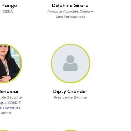
 Pango
Delphine Girard
I,
CESIA
Avocate Associée,
Ooslo –
Law for business
Benamar
Dipty Chander
ble Sécurité
Presidente,
E-mma
ique,
CRéDIT
LE PAYMENT
RVICES