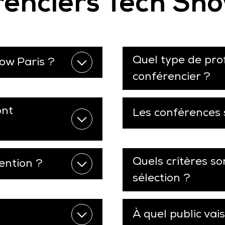
enciers Tech Sho
Quel type de prof
ow Paris ?
conférencier ?
ont
Les conférences 
Quels critères so
ention ?
sélection ?
À quel public vai