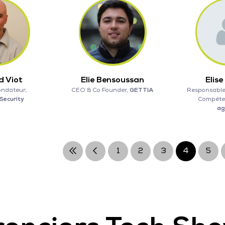
d Viot
Elie Bensoussan
Elise
ondateur,
CEO & Co Founder,
GETTIA
Responsabl
Security
Compéte
ag
1
2
3
4
5