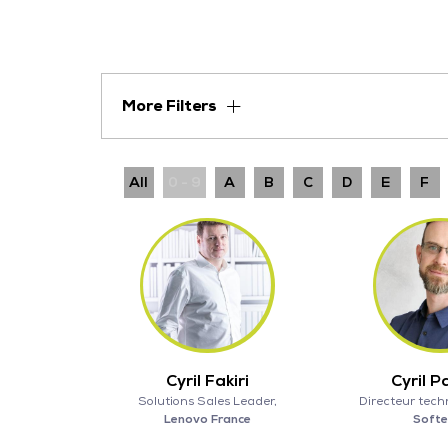
More Filters
All
0 - 9
A
B
C
D
E
F
Cyril Fakiri
Cyril P
Solutions Sales Leader,
Directeur tech
Lenovo France
Soft