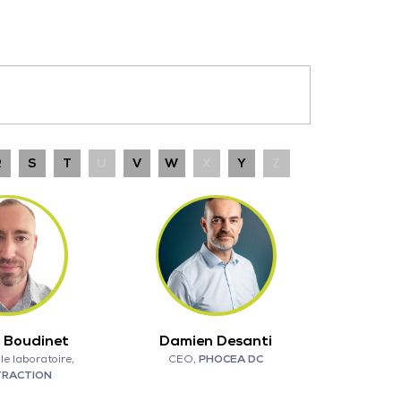
R
S
T
U
V
W
X
Y
Z
 Boudinet
Damien Desanti
e laboratoire,
CEO,
PHOCEA DC
TRACTION