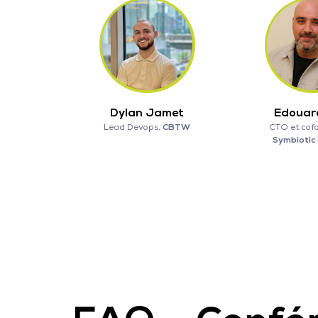
Dylan Jamet
Edouar
Lead Devops,
CBTW
CTO et cof
Symbiotic 