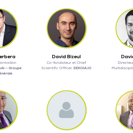
Herbera
David Bizeul
Davi
formation
Co-fondateur et Chief
Directeu
AI – Groupe
Scientific Officer,
SEKOIA.IO
Multidiscipl
énérale