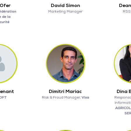
 Ofer
David Simon
Dean
édération
Marketing Manager
RSS
e de la
curité
Menant
Dimitri Mariac
Dina 
OFT
Risk & Fraud Manager,
Visa
Responsa
Informat
AGRICO
SE