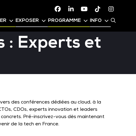
Facebook
Linkedin
Youtube
TikTok
Instagr
PER
EXPOSER
PROGRAMME
INFO
 : Experts et
avers des conférences dédiées au cloud, à la
I, CTOs, CDOs, experts innovation et leaders
 concrets. Pré-inscrivez-vous dès maintenant
enir de la tech en France.