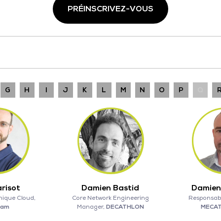
PRÉINSCRIVEZ-VOUS
G
H
I
J
K
L
M
N
O
P
Q
arisot
Damien Bastid
Damien
nique Cloud,
Core Network Engineering
Responsabl
eam
Manager,
DECATHLON
MECA