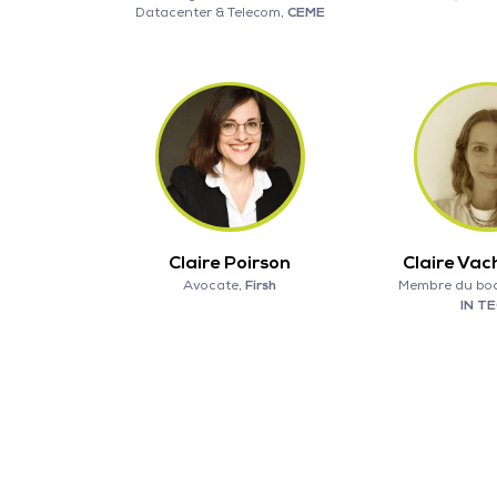
Datacenter & Telecom,
CEME
Claire Poirson
Claire Vac
Avocate,
Firsh
Membre du bo
IN T