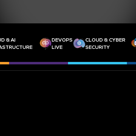
D & AI
DEVOPS
CLOUD & CYBER
RASTRUCTURE
LIVE
SECURITY
ABONNEZ-VOUS À NOTRE NEW