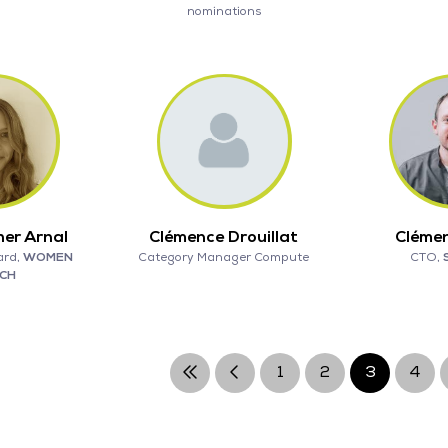
nominations
her Arnal
Clémence Drouillat
Clémen
ard,
WOMEN
Category Manager Compute
CTO,
ECH
1
2
3
4