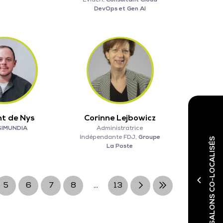
DevOps et Gen AI
t de Nys
Corinne Lejbowicz
SIMUNDIA
Administratrice
Indépendante FDJ,
Groupe
SALONS CO-LOCALISÉS
La Poste
5
6
7
8
...
13