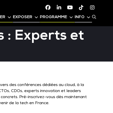
Facebook
Linkedin
Youtube
TikTok
Instagr
PER
EXPOSER
PROGRAMME
INFO
 : Experts et
avers des conférences dédiées au cloud, à la
I, CTOs, CDOs, experts innovation et leaders
 concrets. Pré-inscrivez-vous dès maintenant
enir de la tech en France.