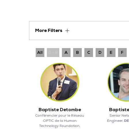
More Filters
All
0 - 9
A
B
C
D
E
F
Baptiste Detombe
Baptiste
Conférencier pour le Réseau
Senior Net
OPTIC de la Human
Engineer,
DE
Technology Foundation,