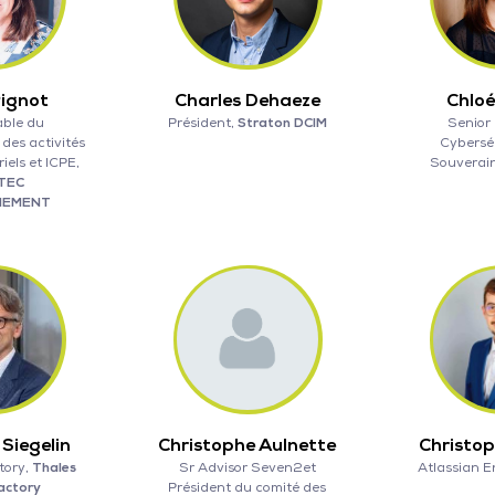
Pignot
Charles Dehaeze
Chloé
ble du
Président,
Straton DCIM
Senior
des activités
Cyberséc
iels et ICPE,
Souverai
TEC
NEMENT
Siegelin
Christophe Aulnette
Christop
tory,
Thales
Sr Advisor Seven2et
Atlassian E
Factory
Président du comité des