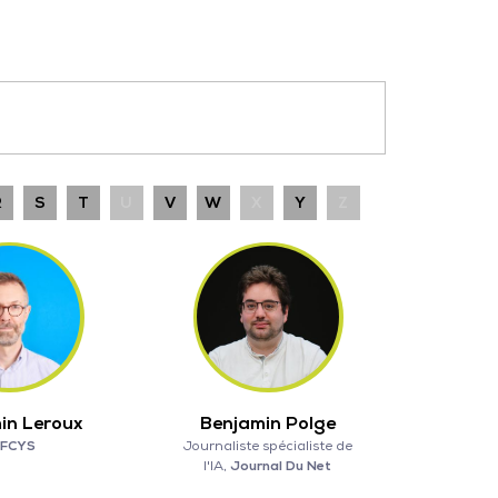
R
S
T
U
V
W
X
Y
Z
in Leroux
Benjamin Polge
EFCYS
Journaliste spécialiste de
l'IA,
Journal Du Net