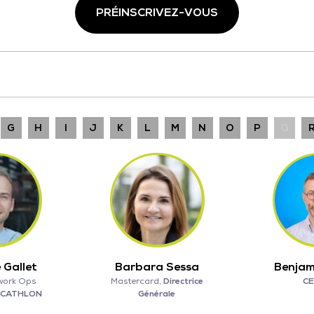
PRÉINSCRIVEZ-VOUS
G
H
I
J
K
L
M
N
O
P
Q
 Gallet
Barbara Sessa
Benjam
work Ops
Mastercard,
Directrice
C
CATHLON
Générale