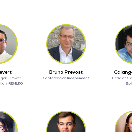
evert
Bruno Prevost
Calang
ger – Power
Conférencier,
Independent
Head of Clo
tion,
REHLKO
Bpi