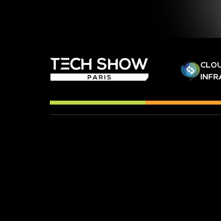
CLOU
INF