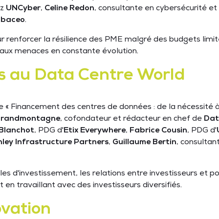
ez
UNCyber
,
Celine Redon
, consultante en cybersécurité e
baceo
.
ur renforcer la résilience des PME malgré des budgets limi
e aux menaces en constante évolution.
tés au Data Centre World
e « Financement des centres de données : de la nécessité à 
Grandmontagne
, cofondateur et rédacteur en chef de
Dat
 Blanchot
, PDG d'
Etix Everywhere
,
Fabrice Cousin
, PDG d'
ley Infrastructure Partners
,
Guillaume Bertin
, consultan
 d'investissement, les relations entre investisseurs et por
en travaillant avec des investisseurs diversifiés.
novation