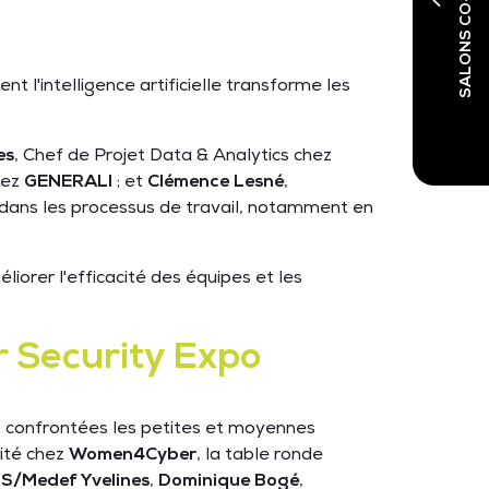
SALONS CO-LOCALISÉS
t l'intelligence artificielle transforme les
es
, Chef de Projet Data & Analytics chez
hez
GENERALI
; et
Clémence Lesné
,
A dans les processus de travail, notamment en
orer l'efficacité des équipes et les
r Security Expo
nt confrontées les petites et moyennes
rité chez
Women4Cyber
, la table ronde
S/Medef Yvelines
,
Dominique Bogé
,