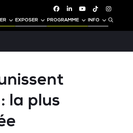
Facebook
Linkedin
Youtube
TikTok
Instagr
PER
EXPOSER
PROGRAMME
INFO
éunissent
 la plus
ée