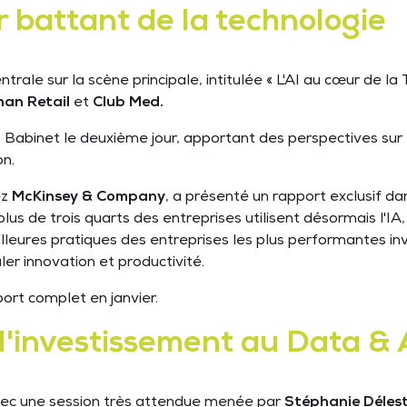
 battant de la technologie
centrale sur la scène principale, intitulée « L'AI au cœur de 
han Retail
et
Club Med.
s Babinet le deuxième jour, apportant des perspectives sur 
on.
ez
McKinsey & Company
, a présenté un rapport exclusif da
s de trois quarts des entreprises utilisent désormais l'IA,
leures pratiques des entreprises les plus performantes in
ler innovation et productivité.
port complet en janvier.
r l'investissement au Data 
vec une session très attendue menée par
Stéphanie Déles