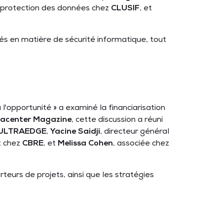
t protection des données chez
CLUSIF
, et
tés en matière de sécurité informatique, tout
l'opportunité » a examiné la financiarisation
acenter Magazine
, cette discussion a réuni
ULTRAEDGE
,
Yacine Saidji
, directeur général
t chez
CBRE
, et
Melissa Cohen
, associée chez
teurs de projets, ainsi que les stratégies