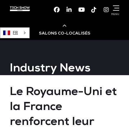
Facebook
Linkedin
Youtube
TikTok
Instagr
MENU
FR
SALONS CO-LOCALISÉS
Cloud & AI Infrastructure
Industry News
Devops Live
Le Royaume-Uni et
Cloud & Cyber Security
la France
Data & AI Leaders Summit
renforcent leur
Data Centre World