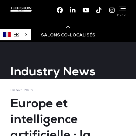
Facebook
Linkedin
Youtube
TikTok
Instagr
MENU
FR
SALONS CO-LOCALISÉS
Cloud & AI Infrastructure
Industry News
Devops Live
06 févr. 2026
Cloud & Cyber Security
Europe et
Data & AI Leaders Summit
intelligence
artificielle : la
Data Centre World