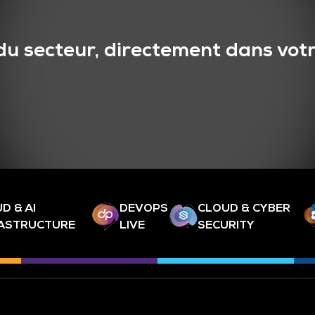
du secteur, directement dans votr
D & AI
DEVOPS
CLOUD & CYBER
RASTRUCTURE
LIVE
SECURITY