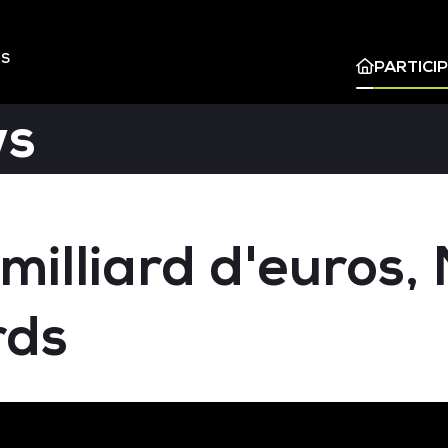
ES
PARTICI
ws
milliard d'euros, 
rds