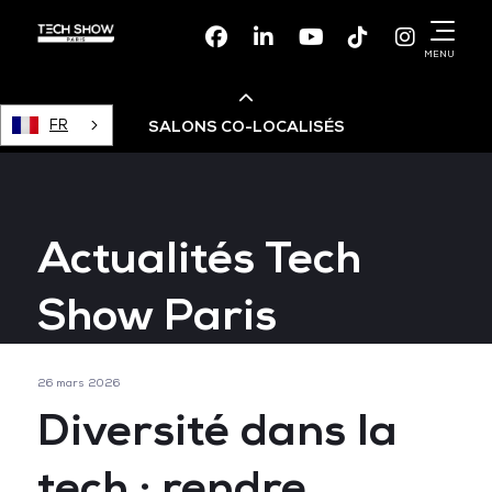
Facebook
Linkedin
Youtube
TikTok
Instagr
MENU
FR
SALONS CO-LOCALISÉS
Cloud & AI Infrastructure
Actualités Tech
Devops Live
Show Paris
Cloud & Cyber Security
26 mars 2026
Data & AI Leaders Summit
Diversité dans la
tech : rendre
Data Centre World